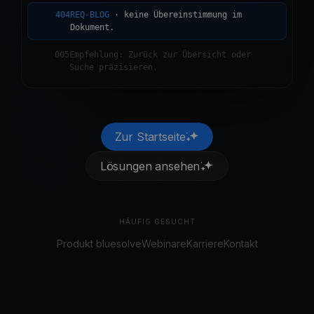
404
REQ-BLOG
· keine Übereinstimmung im
Dokument.
005
Empfehlung: Zurück zur Übersicht oder
Suche präzisieren.
Zur Startseite
Lösungen ansehen
HÄUFIG GESUCHT
Produkt bluesolve
Webinare
Karriere
Kontakt