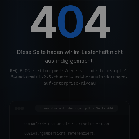
4
0
4
Diese Seite haben wir im Lastenheft nicht
ausfindig gemacht.
REQ-BLOG
·
/blog-posts/neue-ki-modelle-o3-gpt-4-
5-und-gemini-2-5-chancen-und-herausforderungen-
auf-enterprise-niveau
bluesolve_anforderungen.pdf · Seite 404
001
Anforderung an die Startseite erkannt.
002
Lösungsübersicht referenziert.