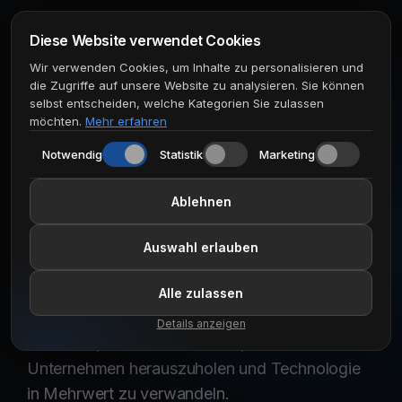
Diese Website verwendet Cookies
Wir verwenden Cookies, um Inhalte zu personalisieren und
die Zugriffe auf unsere Website zu analysieren. Sie können
Branchen
selbst entscheiden, welche Kategorien Sie zulassen
möchten.
Mehr erfahren
Lösungen für
Notwendig
Statistik
Marketing
verschiedenste
Ablehnen
Branchen
Auswahl erlauben
Alle zulassen
Wir bei bluesolve arbeiten für verschiedenste
Details anzeigen
Branchen, immer mit dem Ziel, das Beste für Ihr
Unternehmen herauszuholen und Technologie
in Mehrwert zu verwandeln.