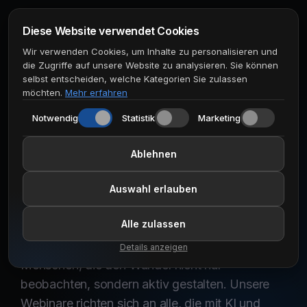
Diese Website verwendet Cookies
Wir verwenden Cookies, um Inhalte zu personalisieren und
Webinar und
die Zugriffe auf unsere Website zu analysieren. Sie können
selbst entscheiden, welche Kategorien Sie zulassen
möchten.
Mehr erfahren
Veranstaltungen
Notwendig
Statistik
Marketing
rund um das Thema
Ablehnen
künstliche
Auswahl erlauben
Intelligenz
Alle zulassen
Wir teilen Wissen für alle, die mehr wollen. Für
Details anzeigen
Menschen, die den Wandel nicht nur
beobachten, sondern aktiv gestalten. Unsere
Webinare richten sich an alle, die mit KI und