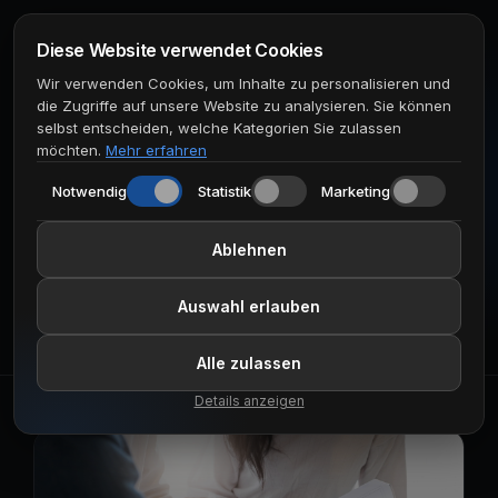
Diese Website verwendet Cookies
Wir verwenden Cookies, um Inhalte zu personalisieren und
← Zurück zum Blog
die Zugriffe auf unsere Website zu analysieren. Sie können
selbst entscheiden, welche Kategorien Sie zulassen
KI-Consulting
möchten.
Mehr erfahren
KI-gestützte Pflichtenhefte
Notwendig
Statistik
Marketing
– Mehr als nur ein
Ablehnen
Dokument
Auswahl erlauben
Alle zulassen
Details anzeigen